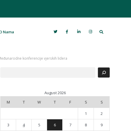
Search
O Nama
„Međunarodne konferencije vjerskih lidera
Search
August 2026
M
T
W
T
F
S
S
1
2
3
4
5
6
7
8
9