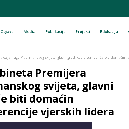
Objave
Media
Publikacije
Projekti
Edukacija
u Bosni i Hercegovini
lezije i Lige Muslimanskog svijeta, glavni grad, Kuala Lumpur će biti domaćin 
bineta Premijera
manskog svijeta, glavni
e biti domaćin
encije vjerskih lidera