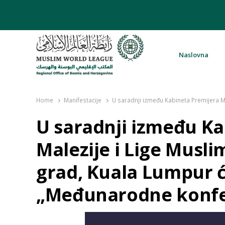
Naslovna
Rabita – Liga muslimanskog svijeta 
Home
Manifestacije
U saradnji između Kabineta Premijera Ma
U saradnji između Ka
Malezije i Lige Musli
grad, Kuala Lumpur ć
„Međunarodne konfer