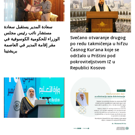
سعادة المدير يستقبل سعادة
مستشار نائب رئيس مجلس
Svečano otvaranje drugog
الوزراء للحكومية الكوسوفية في
po redu takmičenja u hifzu
مقر إقامة المدير في العاصمة
Časnog Kur’ana koje se
بريشتينا
održalo u Prištini pod
pokroviteljstvom IZ u
Republici Kosovo