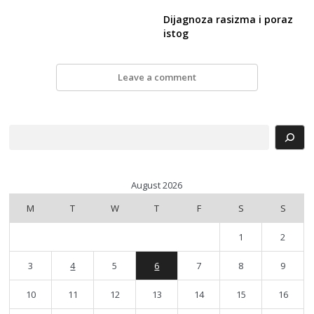
Dijagnoza rasizma i poraz
istog
Leave a comment
Search
August 2026
M
T
W
T
F
S
S
1
2
3
4
5
6
7
8
9
10
11
12
13
14
15
16