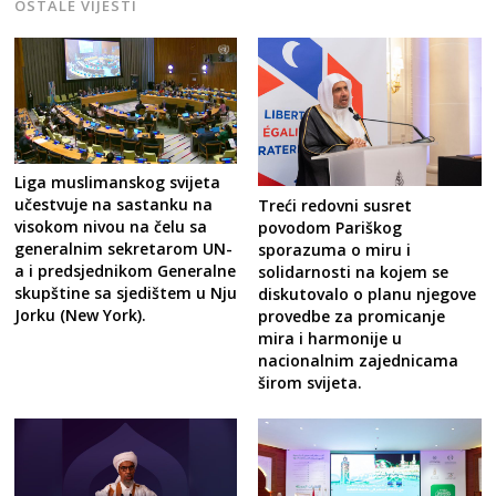
OSTALE VIJESTI
Liga muslimanskog svijeta
učestvuje na sastanku na
Treći redovni susret
visokom nivou na čelu sa
povodom Pariškog
generalnim sekretarom UN-
sporazuma o miru i
a i predsjednikom Generalne
solidarnosti na kojem se
skupštine sa sjedištem u Nju
diskutovalo o planu njegove
Jorku (New York).
provedbe za promicanje
mira i harmonije u
nacionalnim zajednicama
širom svijeta.