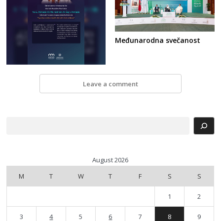
Međunarodna svečanost
Leave a comment
Search
August 2026
M
T
W
T
F
S
S
1
2
3
4
5
6
7
8
9