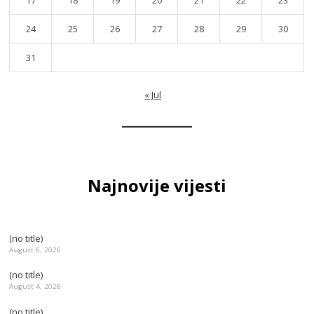
17
18
19
20
21
22
23
24
25
26
27
28
29
30
31
« Jul
Najnovije vijesti
(no title)
August 6, 2026
(no title)
August 4, 2026
(no title)