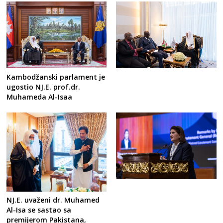
Kambodžanski parlament je
ugostio NJ.E. prof.dr.
Muhameda Al-Isaa
NJ.E. uvaženi dr. Muhamed
Al-Isa se sastao sa
premijerom Pakistana,