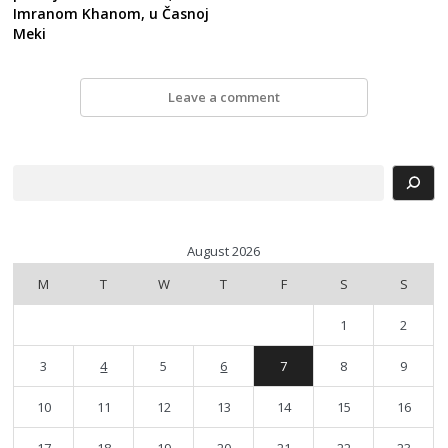
Imranom Khanom, u Časnoj
Meki
Leave a comment
Search
August 2026
M
T
W
T
F
S
S
1
2
3
4
5
6
7
8
9
10
11
12
13
14
15
16