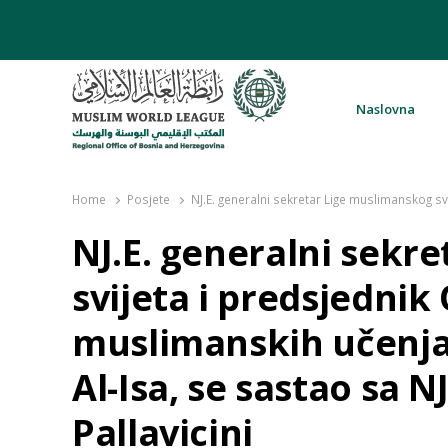
Naslovna
Rabita – Liga muslimanskog svijeta 
Home
Posjete
NJ.E. generalni sekretar Lige muslimanskog sv
NJ.E. generalni sekr
svijeta i predsjednik
muslimanskih učenja
Al-Isa, se sastao sa 
Pallavicini