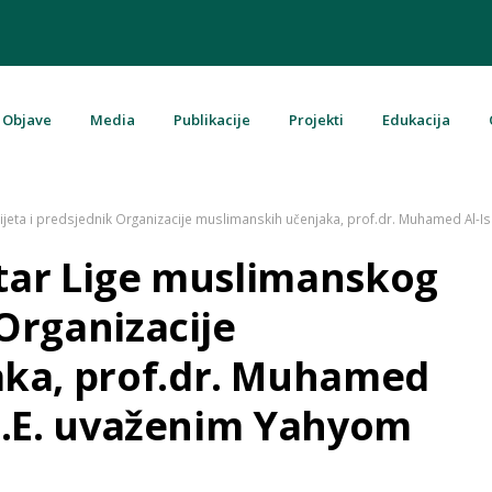
Objave
Media
Publikacije
Projekti
Edukacija
u Bosni i Hercegovini
ijeta i predsjednik Organizacije muslimanskih učenjaka, prof.dr. Muhamed Al-Is
etar Lige muslimanskog
 Organizacije
ka, prof.dr. Muhamed
NJ.E. uvaženim Yahyom