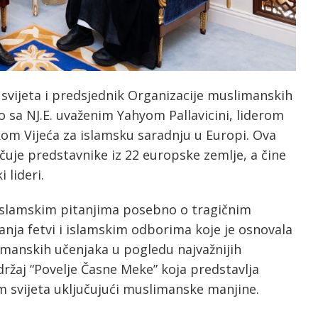
 svijeta i predsjednik Organizacije muslimanskih
o sa NJ.E. uvaženim Yahyom Pallavicini, liderom
ikom Vijeća za islamsku saradnju u Europi. Ova
učuje predstavnike iz 22 europske zemlje, a čine
 lideri.
islamskim pitanjima posebno o tragičnim
anja fetvi i islamskim odborima koje je osnovala
slimanskih učenjaka u pogledu najvažnijih
držaj “Povelje Časne Meke” koja predstavlja
m svijeta uključujući muslimanske manjine.