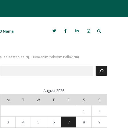
Search
O Nama
a, se sastao sa NJ.E. uvaženim Yahyom Pallavicini
Search
August 2026
M
T
W
T
F
S
S
1
2
3
4
5
6
7
8
9