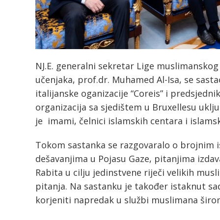
NJ.E. generalni sekretar Lige muslimanskog
učenjaka, prof.dr. Muhamed Al-Isa, se sasta
italijanske oganizacije “Coreis” i predsjedn
organizacija sa sjedištem u Bruxellesu uklj
je imami, čelnici islamskih centara i islamski
Tokom sastanka se razgovaralo o brojnim 
dešavanjima u Pojasu Gaze, pitanjima izdav
Rabita u cilju jedinstvene riječi velikih mu
pitanja. Na sastanku je također istaknut sa
korjeniti napredak u službi muslimana širo