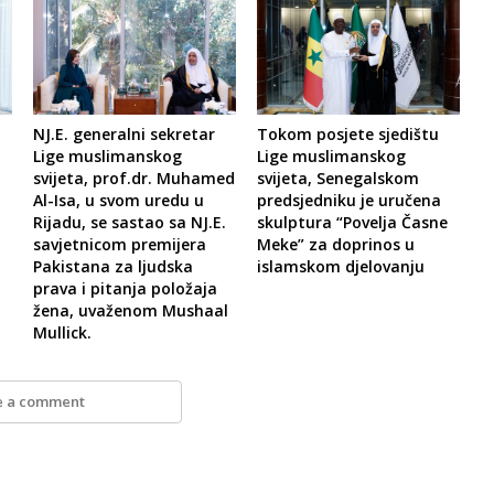
NJ.E. generalni sekretar
Tokom posjete sjedištu
Lige muslimanskog
Lige muslimanskog
svijeta, prof.dr. Muhamed
svijeta, Senegalskom
Al-Isa, u svom uredu u
predsjedniku je uručena
Rijadu, se sastao sa NJ.E.
skulptura “Povelja Časne
savjetnicom premijera
Meke” za doprinos u
Pakistana za ljudska
islamskom djelovanju
prava i pitanja položaja
žena, uvaženom Mushaal
Mullick.
e a comment