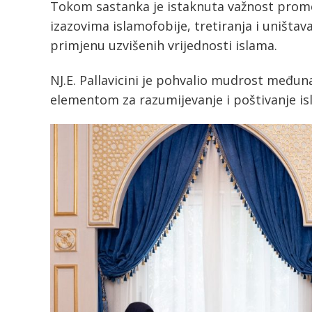
Tokom sastanka je istaknuta važnost promoc
izazovima islamofobije, tretiranja i uništav
primjenu uzvišenih vrijednosti islama.
NJ.E. Pallavicini je pohvalio mudrost međun
elementom za razumijevanje i poštivanje is