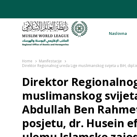
Naslovna
Rabita – Liga muslimanskog svijeta 
Home
Manifestacije
Direktor Regionalnog ureda Lige muslimanskog svijeta u BiH, dipl.in
Direktor Regionalnog
muslimanskog svijeta 
Abdullah Ben Rahmetu
posjetu, dr. Husein ef
ulemu Islamske zajed