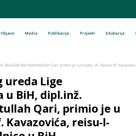
Objave
Media
Publikacije
Projekti
Edukacija
u Bosni i Hercegovini
ž. Abdullah Ben Rahmetullah Qari, primio je u posjetu, dr. Husein ef. Kavazović
 ureda Lige
u BiH, dipl.inž.
llah Qari, primio je u
. Kavazovića, reisu-l-
nice u BiH.