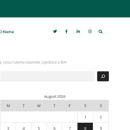
Search
O Nama
a, reisu-l-ulemu Islamske zajednice u BiH.
Search
August 2026
M
T
W
T
F
S
S
1
2
3
4
5
6
7
8
9