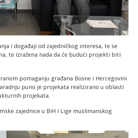
a i događaji od zajedničkog interesa, te se
a, te izražena nada da će budući projekti biti
inuiranom pomaganju građana Bosne i Hercegovini
 saradnju puno je projekata realizirano u oblasti
rukturnih projekata.
amske zajednice u BiH i Lige muslimanskog