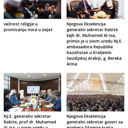
Njegova Ekselencija
važnost religije u
generalni sekretar Rabite
promicanju mira u svijet
šejh dr. Muhamed Al-Isa,
primio je u svom uredu Nj.E.
ambasadora Republike
Kazahstan u Kraljevini
Saudijskoj Arabiji, g. Bereka
Arina
NJ.E. generalni sekretar
Njegova Ekselencija
Rabite, prof.dr. Muhamed
generalni sekretar govori sa
Al-Isa, u svom uredu u
minbera Džamije kralja