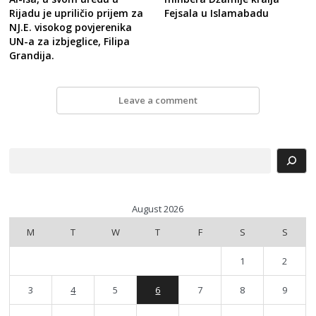
Rijadu je upriličio prijem za
Fejsala u Islamabadu
NJ.E. visokog povjerenika
UN-a za izbjeglice, Filipa
Grandija.
Leave a comment
Search
August 2026
M
T
W
T
F
S
S
1
2
3
4
5
6
7
8
9