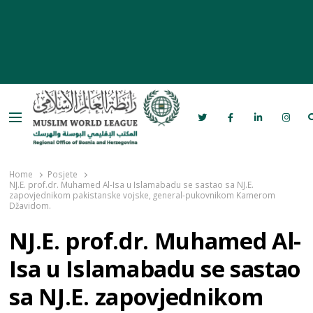
Menu
Rabita – Liga muslimanskog svijeta u
Bosni i Hercegovini
Home
Posjete
NJ.E. prof.dr. Muhamed Al-Isa u Islamabadu se sastao sa NJ.E.
zapovjednikom pakistanske vojske, general-pukovnikom Kamerom
Džavidom.
NJ.E. prof.dr. Muhamed Al-
Isa u Islamabadu se sastao
sa NJ.E. zapovjednikom