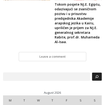
Tokom posjete NJ.E. Egiptu,
odazivajući se zvaničnom
pozivu i u prisustvu
predsjednika Akademije
arapskog jezika u Kairu,
upriličen je prijem za NJ.E.
generalnog sekretara
Rabite, prof.dr. Muhameda
Al-Isaa.
Leave a comment
Search
August 2026
M
T
W
T
F
S
S