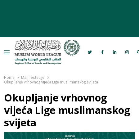
Menu
Rabita – Liga muslimanskog svijeta u
Bosni i Hercegovini
Home
Manifestacije
Okupljanje vrhovnog vijeća Lige muslimanskog svijeta
Okupljanje vrhovnog
vijeća Lige muslimanskog
svijeta