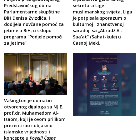
Predstavničkog doma
sekretara Lige
Parlamentarne skupštine
muslimanskog svijeta, Liga
BiH Denisa Zvizdića, i
je potpisala sporazum o
dodijela novčane pomoć za
kulturnoj i znanstvenoj
jetime u BiH, u sklopu
saradnji sa „Abradž Al-
programa “Podjele pomoći
Saa’at“ (Sahat-kule) u
za jetime”
Časnoj Meki.
Vašington je domaćin
otvorenog dijaloga sa NJ.E.
prof.dr. Muhamedom Al-
Isaom, koji je ovom prilikom
prezentirao i objasnio
islamske vrijednosti i
koncepte u
Povelji Časne