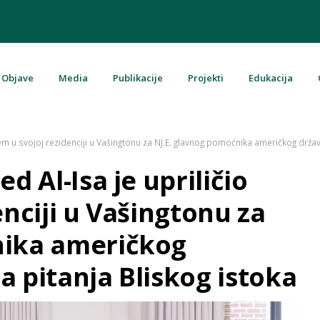
Objave
Media
Publikacije
Projekti
Edukacija
u Bosni i Hercegovini
ijem u svojoj rezidenciji u Vašingtonu za NJ.E. glavnog pomoćnika američkog drža
d Al-Isa je upriličio
enciji u Vašingtonu za
nika američkog
a pitanja Bliskog istoka