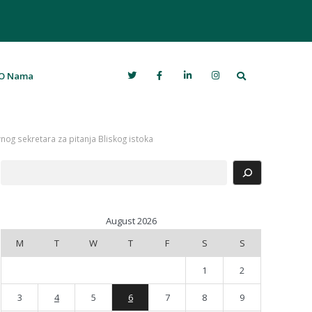
Search
O Nama
vnog sekretara za pitanja Bliskog istoka
Search
August 2026
M
T
W
T
F
S
S
1
2
3
4
5
6
7
8
9