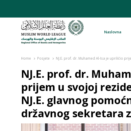
Naslovna
Rabita – Liga muslimanskog svijeta 
Home
Posjete
NJ.E. prof. dr. Muhamed Al-Isa je upriličio pr
NJ.E. prof. dr. Muhame
prijem u svojoj rezid
NJ.E. glavnog pomoć
državnog sekretara z