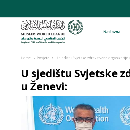
Naslovna
Rabita – Liga muslimanskog svijeta 
Home
Posjete
U sjedištu Svjetske zdravstvene organizacije 
U sjedištu Svjetske z
u Ženevi: