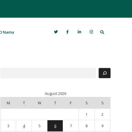
Search
O Nama
Search
August 2026
M
T
W
T
F
S
S
1
2
3
4
5
6
7
8
9