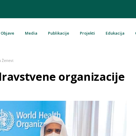
Objave
Media
Publikacije
Projekti
Edukacija
u Bosni i Hercegovini
u Ženevi:
dravstvene organizacije