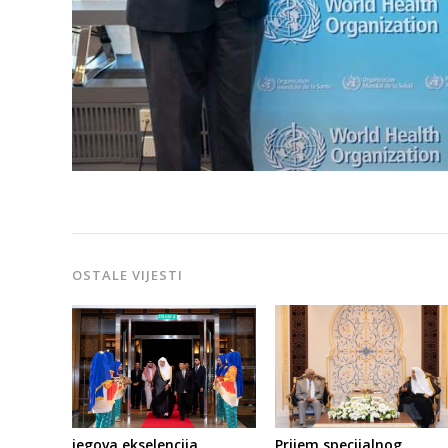
OSTALE VIJESTI
Prijem specijalnog
jegova ekselencija