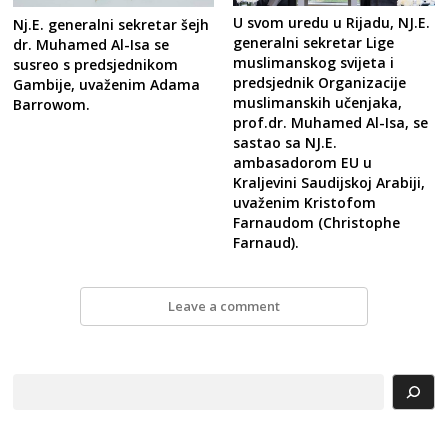
U svom uredu u Rijadu, NJ.E.
Nj.E. generalni sekretar šejh
generalni sekretar Lige
dr. Muhamed Al-Isa se
muslimanskog svijeta i
susreo s predsjednikom
predsjednik Organizacije
Gambije, uvaženim Adama
muslimanskih učenjaka,
Barrowom.
prof.dr. Muhamed Al-Isa, se
sastao sa NJ.E.
ambasadorom EU u
Kraljevini Saudijskoj Arabiji,
uvaženim Kristofom
Farnaudom (Christophe
Farnaud).
Leave a comment
Search