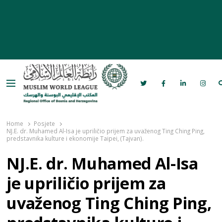
Menu
Rabita – Liga muslimanskog svijeta u
Bosni i Hercegovini
Home
Posjete
NJ.E. dr. Muhamed Al-Isa je upriličio prijem za uvaženog Ting Ching Ping,
predstavnika kulture i ekonomije Taipei, (Tajvan).
NJ.E. dr. Muhamed Al-Isa
je upriličio prijem za
uvaženog Ting Ching Ping,