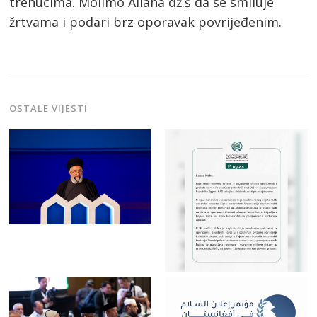
trenucima. Molimo Allaha dž.š da se smiluje
žrtvama i podari brz oporavak povrijeđenim.
OSTALE VIJESTI