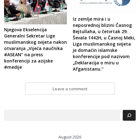
Iz zemlje mira i u
neposrednoj blizini Časnog
Njegova Ekselencija
Bejtullaha, u četvrtak 29.
Generalni Sekretar Lige
Ševala 1442H, u Časnoj Meki,
muslimanskog svijeta nakon
Liga muslimanskog svijeta
otvaranja „Vijeća naučnika
je domaćin islamske
#ASEAN“ na press
konferencije pod nazivom
konferenciji za azijske
„Deklaracija o miru u
#medije
Afganistanu.“
Leave a comment
Search
August 2026