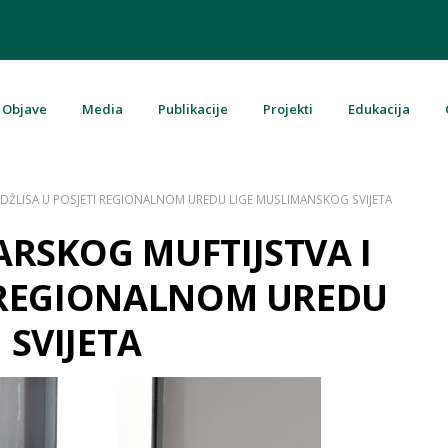
Objave
Media
Publikacije
Projekti
Edukacija
u Bosni i Hercegovini
DŽLISA U POSJETI REGIONALNOM UREDU LIGE MUSLIMANSKOG SVIJETA
RSKOG MUFTIJSTVA I
I REGIONALNOM UREDU
SVIJETA