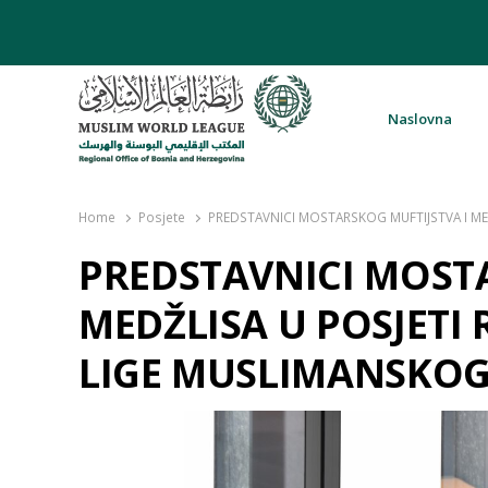
Naslovna
Rabita – Liga muslimanskog svijeta 
Home
Posjete
PREDSTAVNICI MOSTARSKOG MUFTIJSTVA I ME
PREDSTAVNICI MOSTA
MEDŽLISA U POSJET
LIGE MUSLIMANSKOG 