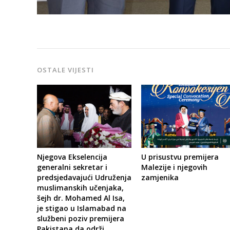
OSTALE VIJESTI
U prisustvu premijera
Njegova Ekselencija
Malezije i njegovih
generalni sekretar i
zamjenika
predsjedavajući Udruženja
muslimanskih učenjaka,
šejh dr. Mohamed Al Isa,
je stigao u Islamabad na
službeni poziv premijera
Pakistana da održi