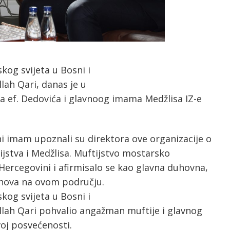
og svijeta u Bosni i
lah Qari, danas je u
 ef. Dedovića i glavnoog imama Medžlisa IZ-e
i imam upoznali su direktora ove organizacije o
ijstva i Medžlisa. Muftijstvo mostarsko
i Hercegovini i afirmisalo se kao glavna duhovna,
anova na ovom području.
og svijeta u Bosni i
ullah Qari pohvalio angažman muftije i glavnog
oj posvećenosti.