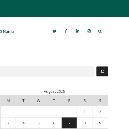
Search
O Nama
Search
August 2026
M
T
W
T
F
S
S
1
2
3
4
5
6
7
8
9