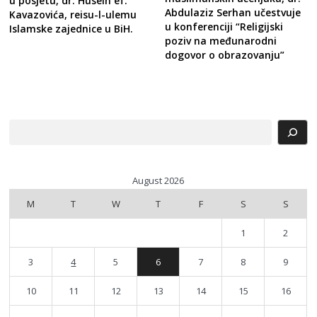
u posjetu, dr. Husein ef.
Abdulaziz Serhan učestvuje
Kavazovića, reisu-l-ulemu
u konferenciji “Religijski
Islamske zajednice u BiH.
poziv na međunarodni
dogovor o obrazovanju”
Search
August 2026
M
T
W
T
F
S
S
1
2
3
4
5
6
7
8
9
10
11
12
13
14
15
16