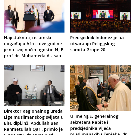
Najistaknutiji islamski
Predsjednik Indonezije na
događaj u Africi ove godine
otvaranju Religijskog
je na svoj način ugostio NJ.E.
samita Grupe 20
prof.dr. Muhameda Al-Isaa
Direktor Regionalnog ureda
U ime NJ.E. generalnog
Lige muslimanskog svijeta u
sekretara Rabite i
BiH, dipl.inž. Abdullah Ben
predsjednika Vijeća
Rahmetullah Qari, primio je
muslimanskih učenjaka, dr.