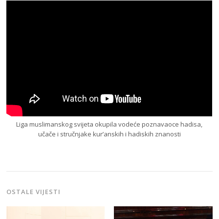
Liga muslimanskog svijeta okupila vodeće poznavaoce hadisa,
učače i stručnjake kur’anskih i hadiskih znanosti
OSTALE VIJESTI