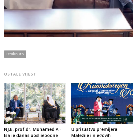
istaknuto
OSTALE VIJESTI
U prisustvu premijera
NJ.E. prof.dr. Muhamed Al-
Malezije i njegovih
Isa je danas poslijepodne