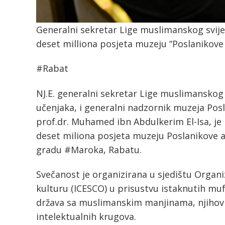
Generalni sekretar Lige muslimanskog svije
deset milliona posjeta muzeju “Poslanikove 
#Rabat
NJ.E. generalni sekretar Lige muslimanskog
učenjaka, i generalni nadzornik muzeja Poslan
prof.dr. Muhamed ibn Abdulkerim El-Isa, je
deset miliona posjeta muzeju Poslanikove a.s
gradu #Maroka, Rabatu.
Svečanost je organizirana u sjedištu Organi
kulturu (ICESCO) u prisustvu istaknutih muf
država sa muslimanskim manjinama, njihovih
intelektualnih krugova.