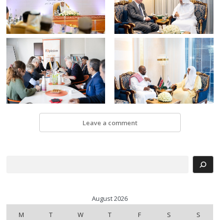
Leave a comment
Search
August 2026
M
T
W
T
F
S
S