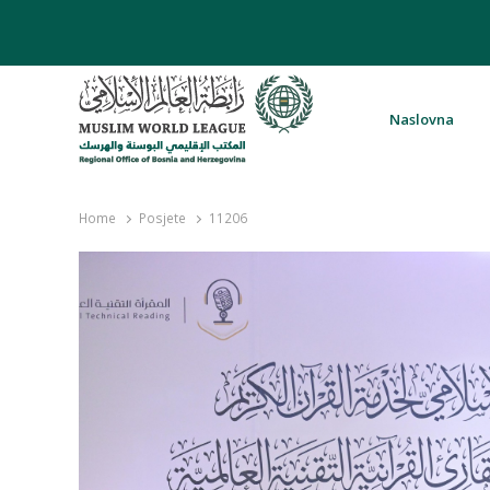
Naslovna
Rabita – Liga muslimanskog svijeta 
Home
Posjete
11206