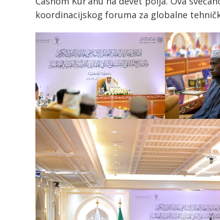
Časnom Kur’anu na devet polja. Ova svečan
koordinacijskog foruma za globalne tehničk