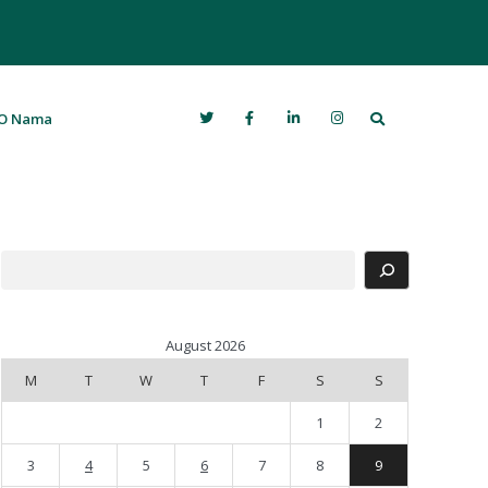
Search
O Nama
Search
August 2026
M
T
W
T
F
S
S
1
2
3
4
5
6
7
8
9