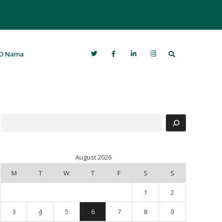
Search
O Nama
Search
August 2026
M
T
W
T
F
S
S
1
2
3
4
5
6
7
8
9