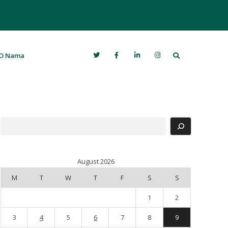
Search
O Nama
Search
August 2026
M
T
W
T
F
S
S
1
2
3
4
5
6
7
8
9