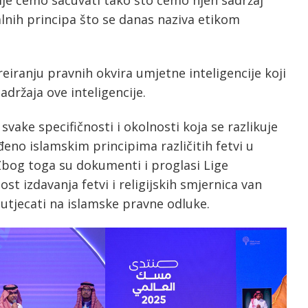
cije ćemo sačuvati tako što ćemo njen sadržaj
lnih principa što se danas naziva etikom
iranju pravnih okvira umjetne inteligencije koji
držaja ove inteligencije.
svake specifičnosti i okolnosti koja se razlikuje
đeno islamskim principima različitih fetvi u
Zbog toga su dokumenti i proglasi Lige
t izdavanja fetvi i religijskih smjernica van
utjecati na islamske pravne odluke.