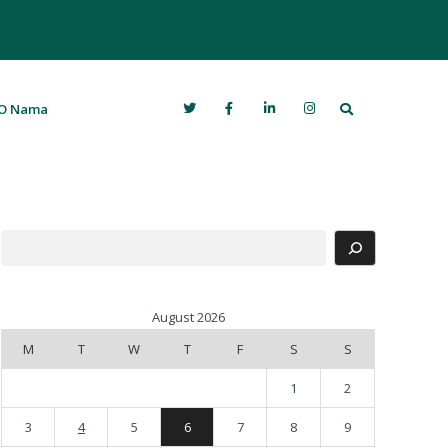
Search
O Nama
Search
August 2026
M
T
W
T
F
S
S
1
2
3
4
5
6
7
8
9