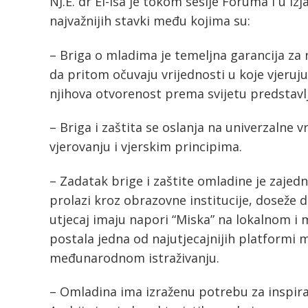
NJ.E. dr El-Isa je tokom sesije Foruma i u 
najvažnijih stavki među kojima su:
– Briga o mladima je temeljna garancija za
da pritom očuvaju vrijednosti u koje vjeruju
njihova otvorenost prema svijetu predstavlja
– Briga i zaštita se oslanja na univerzalne 
vjerovanju i vjerskim principima.
– Zadatak brige i zaštite omladine je zajed
prolazi kroz obrazovne institucije, doseže
utjecaj imaju napori “Miska” na lokalnom 
postala jedna od najutjecajnijih platformi
međunarodnom istraživanju.
– Omladina ima izraženu potrebu za inspira