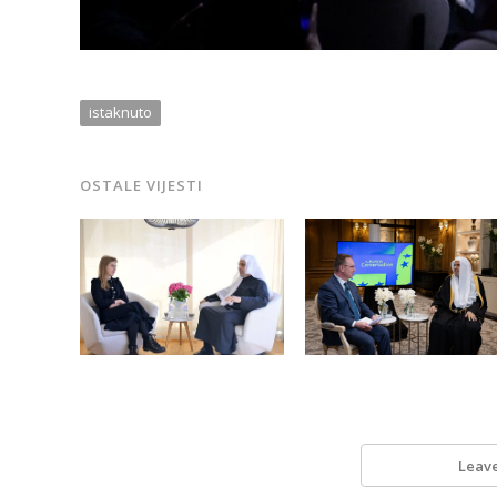
istaknuto
OSTALE VIJESTI
Leav