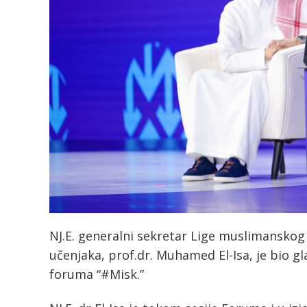
NJ.E. generalni sekretar Lige muslimanskog
učenjaka, prof.dr. Muhamed El-Isa, je bio g
foruma “#Misk.”