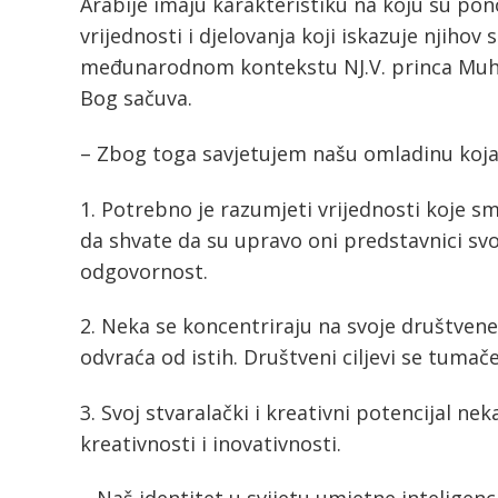
Arabije imaju karakteristiku na koju su pon
vrijednosti i djelovanja koji iskazuje njiho
međunarodnom kontekstu NJ.V. princa Muh
Bog sačuva.
– Zbog toga savjetujem našu omladinu koja j
1. Potrebno je razumjeti vrijednosti koje s
da shvate da su upravo oni predstavnici sv
odgovornost.
2. Neka se koncentriraju na svoje društvene 
odvraća od istih. Društveni ciljevi se tumač
3. Svoj stvaralački i kreativni potencijal ne
kreativnosti i inovativnosti.