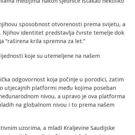
izjavama medijima nakon sjednice istakao nekoliko
 njihovu sposobnost otvorenosti prema svijetu, a
. Njihov identitet predstavlja čvrste temelje dok
 “raširena krila spremna za let.”
vrijednosti koje su utemeljene na našem
nička odgovornost koja počinje u porodici, zatim
 do utjecajnih platformi među kojima poseban
i međunarodnom nivou, a upravo je ova platforma
 mladih na globalnom nivou i to prema našem
tivnim uzorima, a mladi Kraljevine Saudijske