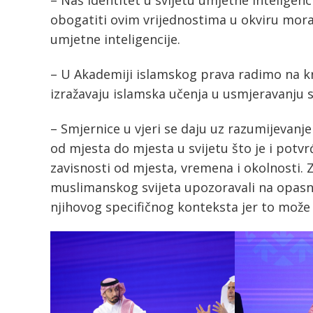
– Naš identitet u svijetu umjetne inteligen
obogatiti ovim vrijednostima u okviru mora
umjetne inteligencije.
– U Akademiji islamskog prava radimo na kre
izražavaju islamska učenja u usmjeravanju sa
– Smjernice u vjeri se daju uz razumijevanje 
od mjesta do mjesta u svijetu što je i potvr
zavisnosti od mjesta, vremena i okolnosti. 
muslimanskog svijeta upozoravali na opasnos
njihovog specifičnog konteksta jer to može 