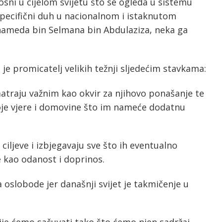
osni u cijelom svijetu što se ogleda u sistemu
v specifični duh u nacionalnom i istaknutom
ameda bin Selmana bin Abdulaziza, neka ga
e promicatelj velikih težnji sljedećim stavkama:
matraju važnim kao okvir za njihovo ponašanje te
oje vjere i domovine što im nameće dodatnu
ciljeve i izbjegavaju sve što ih eventualno
e kao odanost i doprinos.
ka oslobode jer današnji svijet je takmičenje u