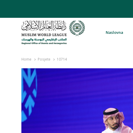
Naslovna
Rabita – Liga muslimanskog svijeta 
Home
Posjete
10714