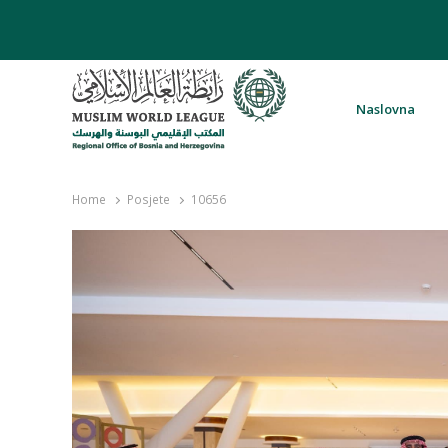
Naslovna
Rabita – Liga muslimanskog svijeta 
Home
Posjete
10656