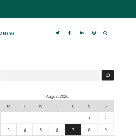
Search
O Nama
Search
August 2026
M
T
W
T
F
S
S
1
2
3
4
5
6
7
8
9