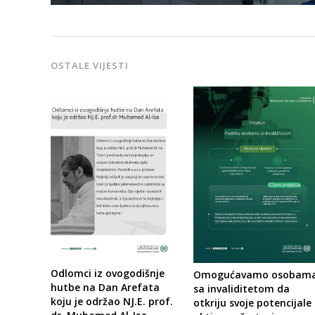
OSTALE VIJESTI
Odlomci iz ovogodišnje
Omogućavamo osobam
hutbe na Dan Arefata
sa invaliditetom da
koju je održao NJ.E. prof.
otkriju svoje potencijale 