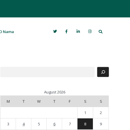
Search
O Nama
Search
August 2026
M
T
W
T
F
S
S
1
2
3
4
5
6
7
8
9