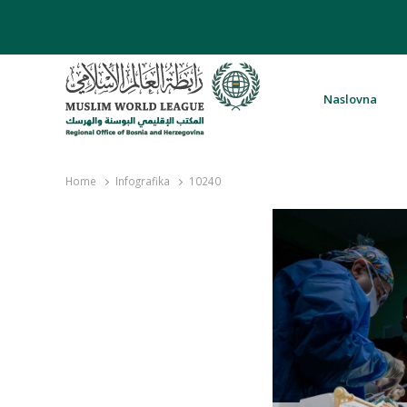
Naslovna
Rabita – Liga muslimanskog svijeta 
Home
Infografika
10240