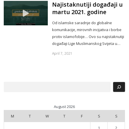
Najistaknutiji događaji u
martu 2021. godine
Od islamske saradnje do globalne
komunikacije, mirovnih incijativa i borbe
protiv islamofobije… Ovo su najistaknutiji
događaji Lige Muslimanskog Svijeta u…
April 7, 2021
Search
August 2026
M
T
W
T
F
S
S
1
2