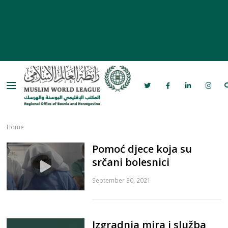
Menu
Rabita – Liga muslimanskog svijeta u
Bosni i Hercegovini
Home
Pomoć djece koja su
srčani bolesnici
September 30, 2021
Izgradnja mira i služba