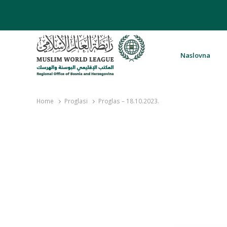
Naslovna
Rabita – Liga muslimanskog svijeta 
Home
Proglasi
Proglas – 18.10.2023.