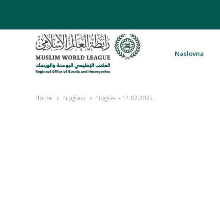
Naslovna
Rabita – Liga muslimanskog svijeta 
Home
Proglasi
Proglas – 14.02.2023.