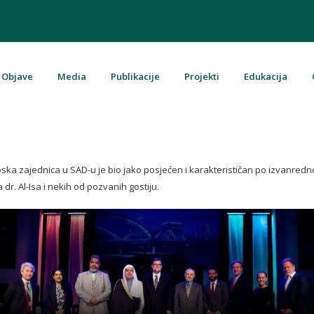
Objave
Media
Publikacije
Projekti
Edukacija
u Bosni i Hercegovini
a zajednica u SAD-u je bio jako posjećen i karakterističan po izvanrednoj int
dr. Al-Isa i nekih od pozvanih gostiju.