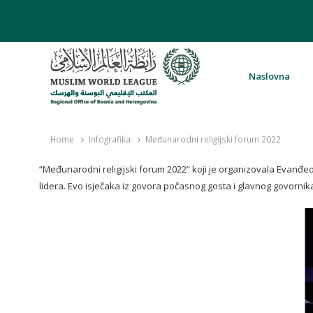
Naslovna
Rabita – Liga muslimanskog svijeta 
Home
Infografika
Međunarodni religijski forum 2022
“Međunarodni religijski forum 2022” koji je organizovala Evanđeosk
lidera. Evo isječaka iz govora počasnog gosta i glavnog govornika 