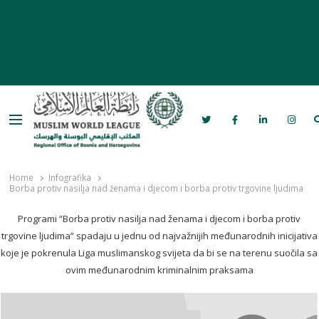
Menu
Rabita – Liga muslimanskog svijeta u
Bosni i Hercegovini
Home
Infografika
Borba protiv nasilja nad ženama i djecom i borba protiv trgovine ljudima
Programi “Borba protiv nasilja nad ženama i djecom i borba protiv
trgovine ljudima” spadaju u jednu od najvažnijih međunarodnih inicijativa
koje je pokrenula Liga muslimanskog svijeta da bi se na terenu suočila sa
ovim međunarodnim kriminalnim praksama