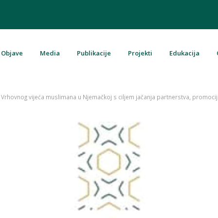
Objave
Media
Publikacije
Projekti
Edukacija
u Bosni i Hercegovini
 i Vrhovnog vijeća muslimana u Njemačkoj s ciljem jačanja partnerstva, promoci