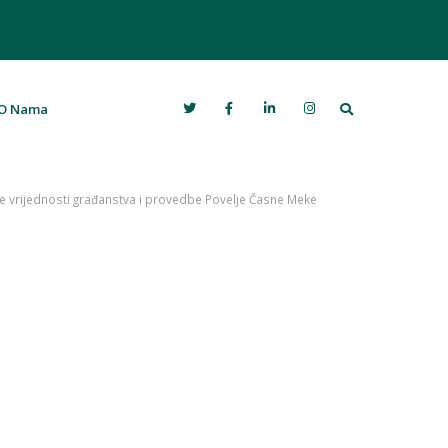
Search
O Nama
je vrijednosti građanstva i provedbe Povelje Časne Meke