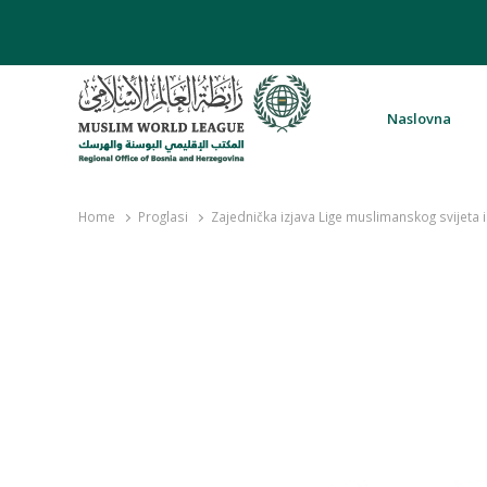
Naslovna
Rabita – Liga muslimanskog svijeta 
Home
Proglasi
Zajednička izjava Lige muslimanskog svijeta