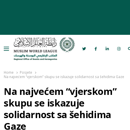
Menu
Rabita – Liga muslimanskog svijeta u
Bosni i Hercegovini
Home
Posjete
Na najvećem “vjerskom” skupu se iskazuje solidarnost sa šehidima Gaze
Na najvećem “vjerskom”
skupu se iskazuje
solidarnost sa šehidima
Gaze