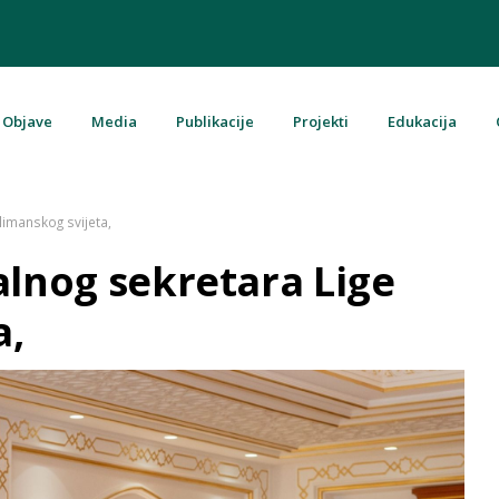
Objave
Media
Publikacije
Projekti
Edukacija
u Bosni i Hercegovini
limanskog svijeta,
alnog sekretara Lige
a,