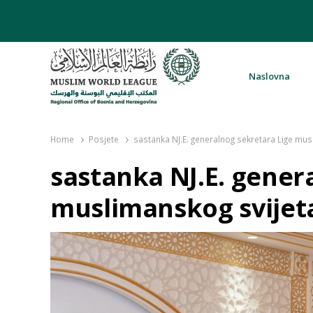
Naslovna
Rabita – Liga muslimanskog svijeta 
Home
Posjete
sastanka NJ.E. generalnog sekretara Lige mus
sastanka NJ.E. gener
muslimanskog svijet