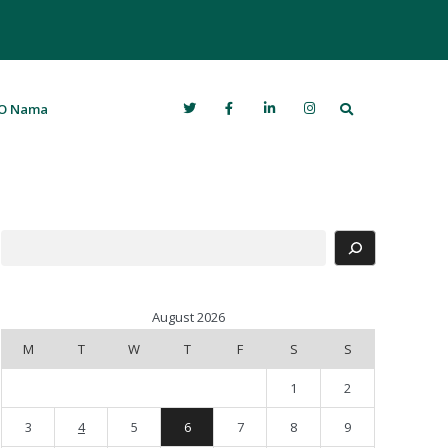
Search
O Nama
Search
August 2026
M
T
W
T
F
S
S
1
2
3
4
5
6
7
8
9