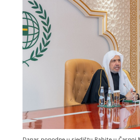
Danas popodne u sjedištu Rabite u Časnoj 