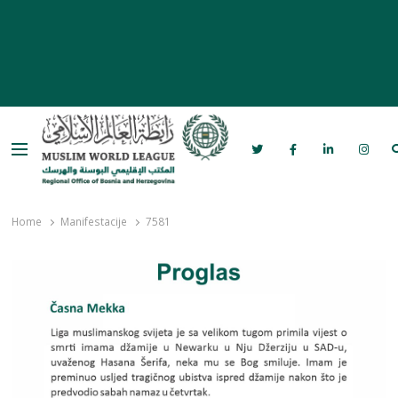
Menu
Rabita – Liga muslimanskog svijeta u
Bosni i Hercegovini
Home
Manifestacije
7581