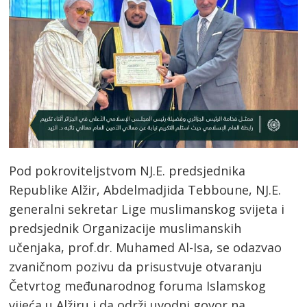
Pod pokroviteljstvom NJ.E. predsjednika
Republike Alžir, Abdelmadjida Tebboune, NJ.E.
generalni sekretar Lige muslimanskog svijeta i
predsjednik Organizacije muslimanskih
učenjaka, prof.dr. Muhamed Al-Isa, se odazvao
zvaničnom pozivu da prisustvuje otvaranju
Četvrtog međunarodnog foruma Islamskog
vijeća u Alžiru i da održi uvodni govor na