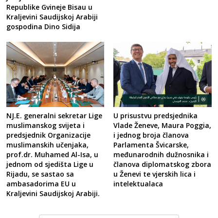
Republike Gvineje Bisau u
Kraljevini Saudijskoj Arabiji
gospodina Dino Sidija
NJ.E. generalni sekretar Lige
U prisustvu predsjednika
muslimanskog svijeta i
Vlade Ženeve, Maura Poggia,
predsjednik Organizacije
i jednog broja članova
muslimanskih učenjaka,
Parlamenta Švicarske,
prof.dr. Muhamed Al-Isa, u
međunarodnih dužnosnika i
jednom od sjedišta Lige u
članova diplomatskog zbora
Rijadu, se sastao sa
u Ženevi te vjerskih lica i
ambasadorima EU u
intelektualaca
Kraljevini Saudijskoj Arabiji.