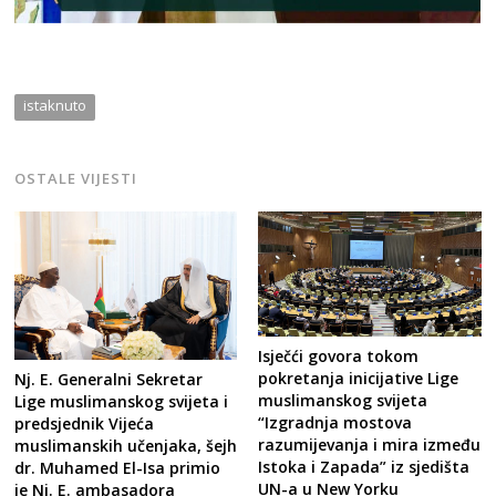
istaknuto
OSTALE VIJESTI
Isječći govora tokom
pokretanja inicijative Lige
Nj. E. Generalni Sekretar
muslimanskog svijeta
Lige muslimanskog svijeta i
“Izgradnja mostova
predsjednik Vijeća
razumijevanja i mira između
muslimanskih učenjaka, šejh
Istoka i Zapada” iz sjedišta
dr. Muhamed El-Isa primio
UN-a u New Yorku
je Nj. E. ambasadora