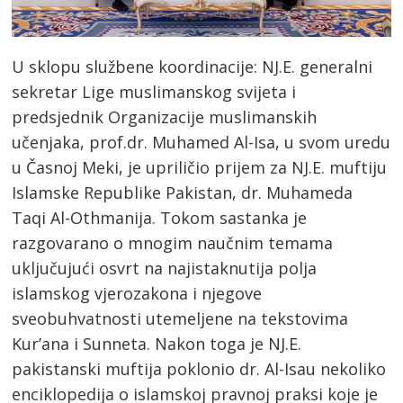
U sklopu službene koordinacije: NJ.E. generalni
sekretar Lige muslimanskog svijeta i
predsjednik Organizacije muslimanskih
učenjaka, prof.dr. Muhamed Al-Isa, u svom uredu
u Časnoj Meki, je upriličio prijem za NJ.E. muftiju
Islamske Republike Pakistan, dr. Muhameda
Taqi Al-Othmanija. Tokom sastanka je
razgovarano o mnogim naučnim temama
uključujući osvrt na najistaknutija polja
islamskog vjerozakona i njegove
sveobuhvatnosti utemeljene na tekstovima
Kur’ana i Sunneta. Nakon toga je NJ.E.
pakistanski muftija poklonio dr. Al-Isau nekoliko
enciklopedija o islamskoj pravnoj praksi koje je