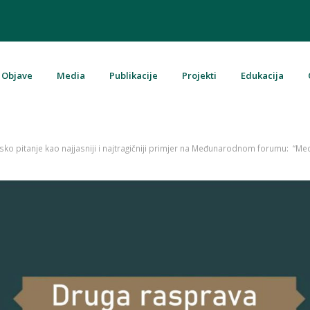
Objave
Media
Publikacije
Projekti
Edukacija
u Bosni i Hercegovini
o pitanje kao najjasniji i najtragičniji primjer na Međunarodnom forumu: “Mediji