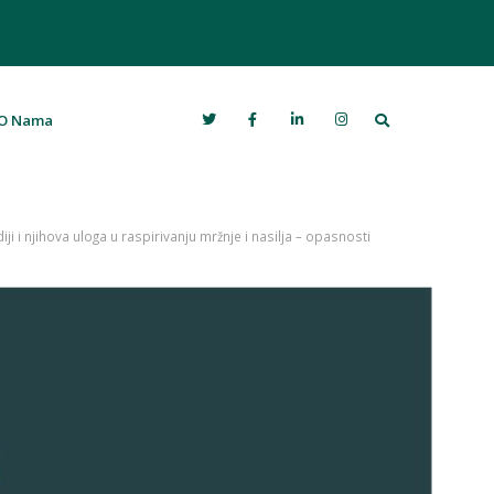
Search
O Nama
 i njihova uloga u raspirivanju mržnje i nasilja – opasnosti