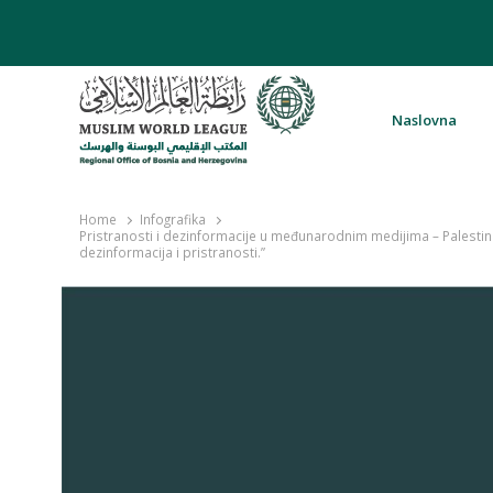
Naslovna
Rabita – Liga muslimanskog svijeta 
Home
Infografika
Pristranosti i dezinformacije u međunarodnim medijima – Palestinsk
dezinformacija i pristranosti.”