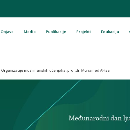
Objave
Media
Publikacije
Projekti
Edukacija
u Bosni i Hercegovini
a Organizacije muslimanskih učenjaka, prof.dr. Muhamed Al-Isa