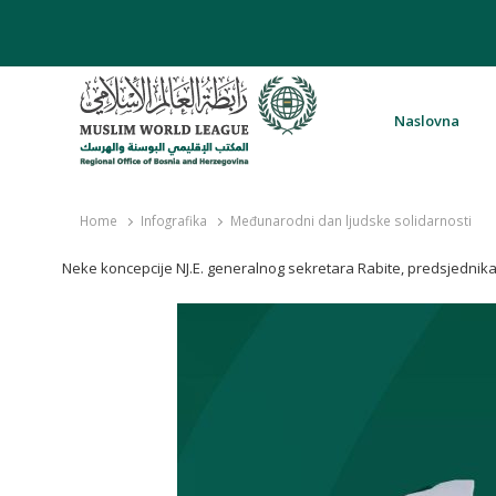
Naslovna
Rabita – Liga muslimanskog svijeta 
Home
Infografika
Međunarodni dan ljudske solidarnosti
Neke koncepcije NJ.E. generalnog sekretara Rabite, predsjednik