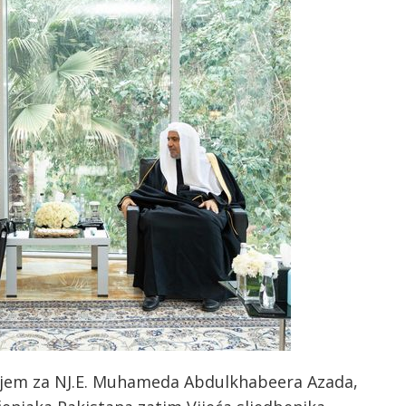
 prijem za NJ.E. Muhameda Abdulkhabeera Azada,