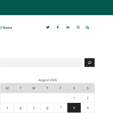
Search
O Nama
Search
August 2026
M
T
W
T
F
S
S
1
2
3
4
5
6
7
8
9