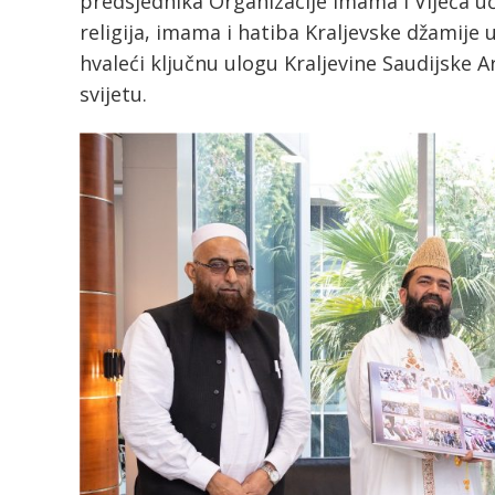
predsjednika Organizacije imama i Vijeća u
religija, imama i hatiba Kraljevske džamije
hvaleći ključnu ulogu Kraljevine Saudijske 
svijetu.