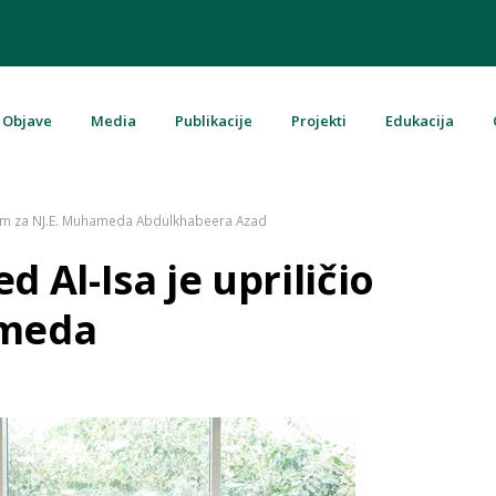
Objave
Media
Publikacije
Projekti
Edukacija
u Bosni i Hercegovini
rijem za NJ.E. Muhameda Abdulkhabeera Azad
 Al-Isa je upriličio
ameda