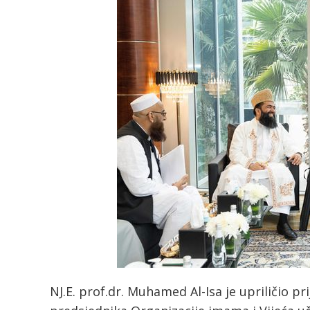
NJ.E. prof.dr. Muhamed Al-Isa je upriličio