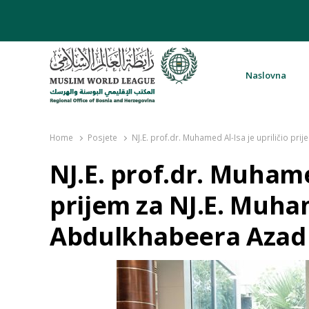
Naslovna
Rabita – Liga muslimanskog svijeta 
Home
Posjete
NJ.E. prof.dr. Muhamed Al-Isa je upriličio p
NJ.E. prof.dr. Muhamed
prijem za NJ.E. Muh
Abdulkhabeera Azad