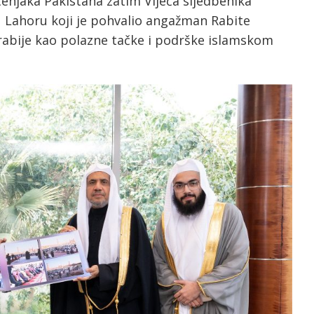
čenjaka Pakistana zatim Vijeća sljedbenika
 u Lahoru koji je pohvalio angažman Rabite
Arabije kao polazne tačke i podrške islamskom