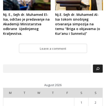
Nj. E., šejh dr. Muhamed El-
Nj.E. šejh dr. Muhamed Al-
Isa, održao je predavanje na
Isa tokom sinošnjeg
Akademiji Ministarstva
otvaranja simpozija na
odbrane Ujedinjenog
temu “Briga o objavama (o
Kraljevstva.
Kur’anu i Sunnetu)”
Leave a comment
Search
August 2026
M
T
W
T
F
S
S
1
2