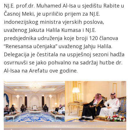
NJ.E. prof.dr. Muhamed Al-Isa u sjedištu Rabite u
Časnoj Meki, je upriličio prijem za NJ.E.
indonezijskog ministra vjerskih poslova,
uvaženog Jakuta Halila Kumasa i NJ.E.
predsjednika udruženja koje broji 120 članova
“Renesansa učenjaka” uvaženog Jahju Halila.
Delegacija je čestitala na uspješnoj sezoni hadža
osvrnuvši se jako pohvalno na sadržaj hutbe dr.
Al-Isaa na Arefatu ove godine.