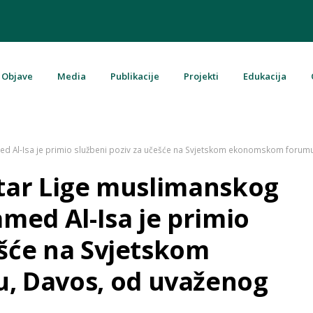
Objave
Media
Publikacije
Projekti
Edukacija
u Bosni i Hercegovini
hamed Al-Isa je primio službeni poziv za učešće na Svjetskom ekonomskom foru
etar Lige muslimanskog
amed Al-Isa je primio
ešće na Svjetskom
 Davos, od uvaženog