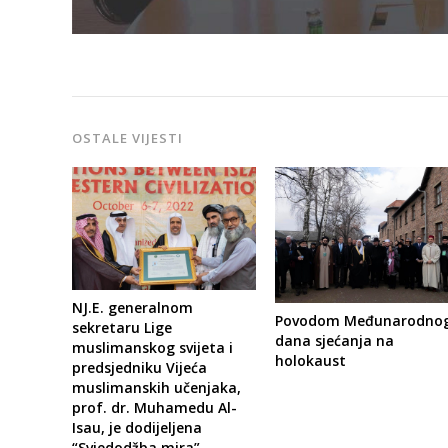
OSTALE VIJESTI
NJ.E. generalnom
Povodom Međunarodno
sekretaru Lige
dana sjećanja na
muslimanskog svijeta i
holokaust
predsjedniku Vijeća
muslimanskih učenjaka,
prof. dr. Muhamedu Al-
Isau, je dodijeljena
“Svjedodžba mira”