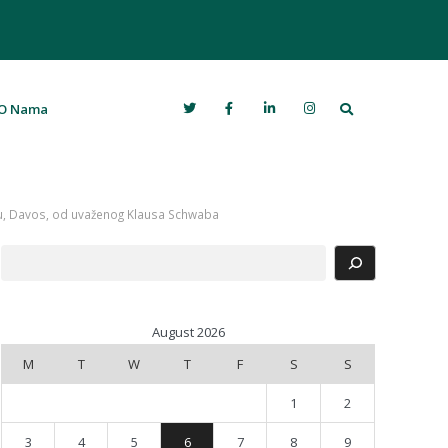
Search
O Nama
mu, Davos, od uvaženog Klausa Schwaba
Search
August 2026
M
T
W
T
F
S
S
1
2
3
4
5
6
7
8
9