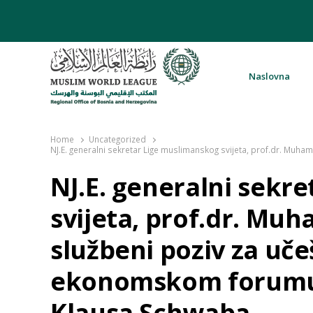
Naslovna
Rabita – Liga muslimanskog svijeta 
Home
Uncategorized
NJ.E. generalni sekretar Lige muslimanskog svijeta, prof.dr. Mu
NJ.E. generalni sekr
svijeta, prof.dr. Muh
službeni poziv za uč
ekonomskom forumu,
Klausa Schwaba