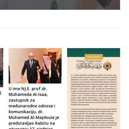
U ime NJ.E. prof.dr.
g
Muhameda Al-Isaa,
zastupnik za
međunarodne odnose i
komunikaciju, dr.
Muhamed Al-Majdouie je
predstavljao Rabitu na
otvaranju 17. sjednice