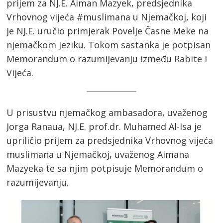
prijem za NJ.E. Aiman Mazyek, predsjednika
Vrhovnog vijeća #muslimana u Njemačkoj, koji
je NJ.E. uručio primjerak Povelje Časne Meke na
njemačkom jeziku. Tokom sastanka je potpisan
Memorandum o razumijevanju između Rabite i
Vijeća.
U prisustvu njemačkog ambasadora, uvaženog
Jorga Ranaua, NJ.E. prof.dr. Muhamed Al-Isa je
upriličio prijem za predsjednika Vrhovnog vijeća
muslimana u Njemačkoj, uvaženog Aimana
Mazyeka te sa njim potpisuje Memorandum o
razumijevanju.