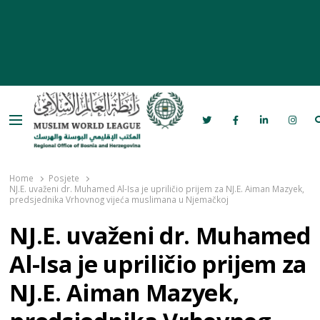
Menu
Rabita – Liga muslimanskog svijeta u
Bosni i Hercegovini
Home
Posjete
NJ.E. uvaženi dr. Muhamed Al-Isa je upriličio prijem za NJ.E. Aiman Mazyek,
predsjednika Vrhovnog vijeća muslimana u Njemačkoj
NJ.E. uvaženi dr. Muhamed
Al-Isa je upriličio prijem za
NJ.E. Aiman Mazyek,