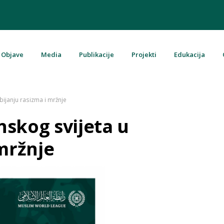
Objave
Media
Publikacije
Projekti
Edukacija
u Bosni i Hercegovini
bijanju rasizma i mržnje
skog svijeta u
 mržnje