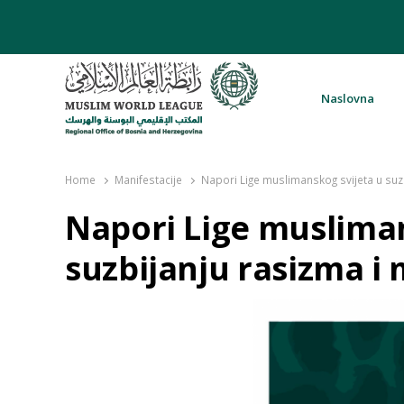
Naslovna
Rabita – Liga muslimanskog svijeta 
Home
Manifestacije
Napori Lige muslimanskog svijeta u suz
Napori Lige musliman
suzbijanju rasizma i