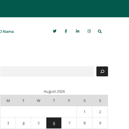
Search
O Nama
Search
August 2026
M
T
W
T
F
S
S
1
2
3
4
5
6
7
8
9