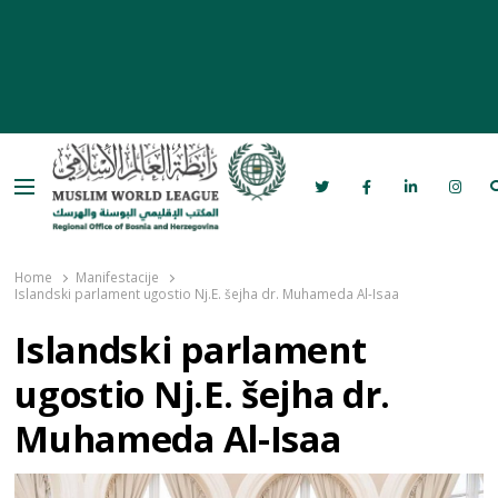
Menu
Rabita – Liga muslimanskog svijeta u
Bosni i Hercegovini
Home
Manifestacije
Islandski parlament ugostio Nj.E. šejha dr. Muhameda Al-Isaa
Islandski parlament
ugostio Nj.E. šejha dr.
Muhameda Al-Isaa