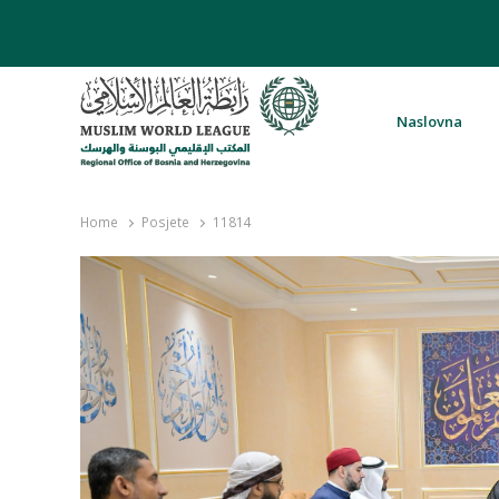
Naslovna
Rabita – Liga muslimanskog svijeta 
Home
Posjete
11814