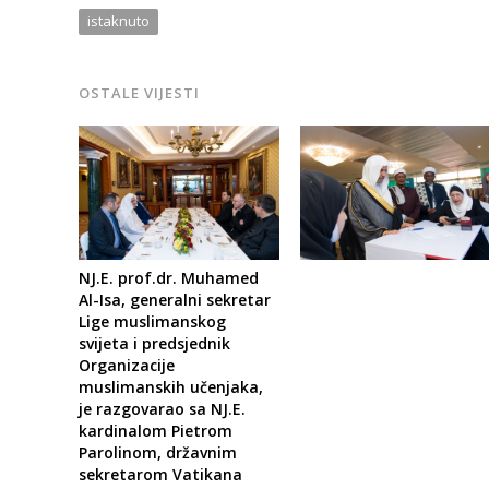
istaknuto
OSTALE VIJESTI
NJ.E. prof.dr. Muhamed
Al-Isa, generalni sekretar
Lige muslimanskog
svijeta i predsjednik
Organizacije
muslimanskih učenjaka,
je razgovarao sa NJ.E.
kardinalom Pietrom
Parolinom, državnim
sekretarom Vatikana