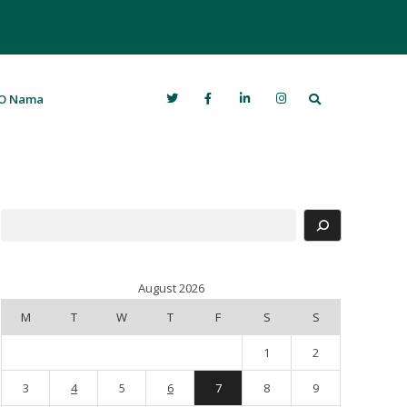
Search
O Nama
Search
August 2026
M
T
W
T
F
S
S
1
2
3
4
5
6
7
8
9