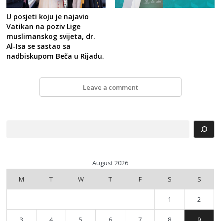
U posjeti koju je najavio
Vatikan na poziv Lige
muslimanskog svijeta, dr.
Al-Isa se sastao sa
nadbiskupom Beča u Rijadu.
Leave a comment
Search
August 2026
M
T
W
T
F
S
S
1
2
3
4
5
6
7
8
9