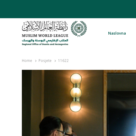
Naslovna
Rabita – Liga muslimanskog svijeta 
Home
Posjete
11622