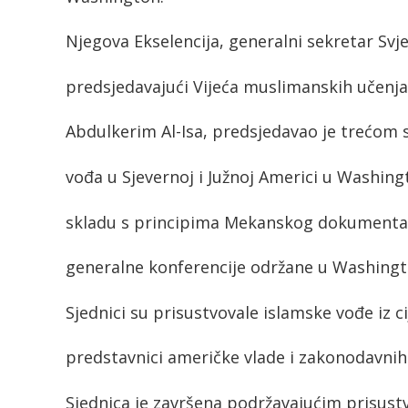
Njegova Ekselencija, generalni sekretar Svj
predsjedavajući Vijeća muslimanskih učenj
Abdulkerim Al-Isa, predsjedavao je trećom 
vođa u Sjevernoj i Južnoj Americi u Washing
skladu s principima Mekanskog dokumenta (
generalne konferencije održane u Washingt
Sjednici su prisustvovale islamske vođe iz ci
predstavnici američke vlade i zakonodavnih t
Sjednica je završena podržavajućim prisus