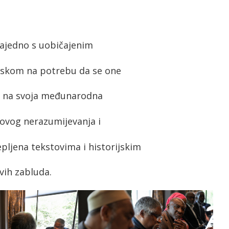
zajedno s uobičajenim
laskom na potrebu da se one
se na svoja međunarodna
ihovog nerazumijevanja i
pljena tekstovima i historijskim
vih zabluda.