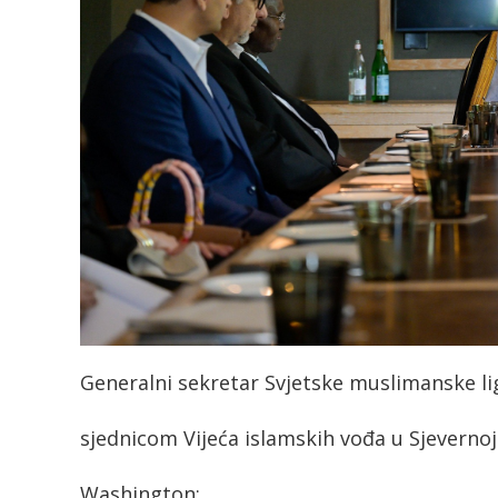
Generalni sekretar Svjetske muslimanske l
sjednicom Vijeća islamskih vođa u Sjevernoj 
Washington: