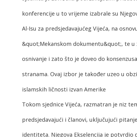
konferencije u to vrijeme izabrale su Nje
Al-Isu za predsjedavajućeg Vijeća, na osnov
&quot;Mekanskom dokumentu&quot;, te u zn
osnivanje i zato što je doveo do konsenzu
stranama. Ovaj izbor je također uzeo u obzir
islamskih ličnosti izvan Amerike
Tokom sjednice Vijeća, razmatran je niz te
predsjedavajući i članovi, uključujući pitanj
identiteta. Njegova Ekselencija je potvrdio 