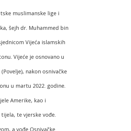
etske muslimanske lige i
aka, šejh dr. Muhammed bin
sjednicom Vijeća islamskih
tonu. Vijeće je osnovano u
Povelje), nakon osnivačke
onu u martu 2022. godine.
jele Amerike, kao i
ijela, te vjerske vođe.
tvom, a vođe Osnivačke