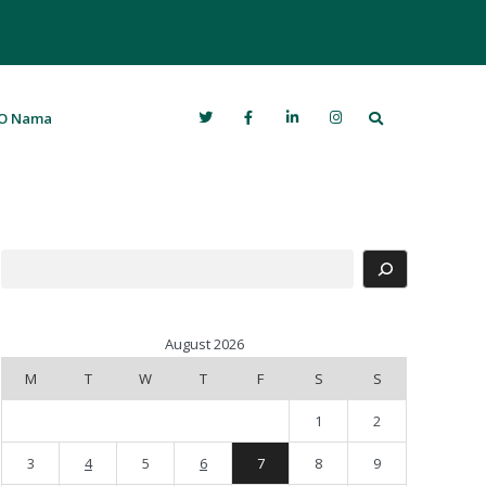
Search
O Nama
Search
August 2026
M
T
W
T
F
S
S
1
2
3
4
5
6
7
8
9