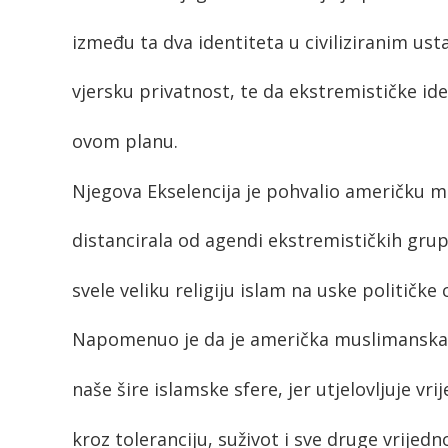
između ta dva identiteta u civiliziranim us
vjersku privatnost, te da ekstremističke i
ovom planu.
Njegova Ekselencija je pohvalio američku m
distancirala od agendi ekstremističkih gr
svele veliku religiju islam na uske političke c
Napomenuo je da je američka muslimanska 
naše šire islamske sfere, jer utjelovljuje vr
kroz toleranciju, suživot i sve druge vrijedn